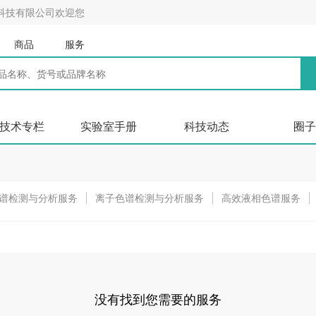
科技有限公司欢迎您
商品
服务
技术专栏
实验室手册
科技动态
圈子
谱检测与分析服务
离子色谱检测与分析服务
高效液相色谱服务
-MS分析服务
高分辨率质谱分析服务
傅里叶变换红外光谱仪（FTIR
服务
瞬态稳态荧光光谱分析
高频红外碳硫分析
粒度分析
液
没有找到您需要的服务