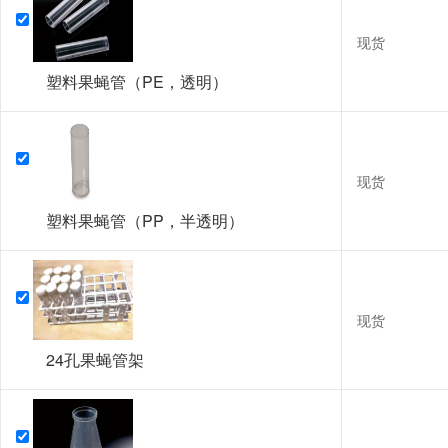
现货
塑料果蝇管（PE，透明）
现货
塑料果蝇管（PP，半透明）
现货
24孔果蝇管架