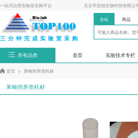
一站式自营实验室采购平台
北京学思创生物科技有限公
全站
商品
三分钟完成实验室采购
所有品类
首页
实验技术专栏
首页
>
果蝇饲养类耗材
果蝇饲养类耗材