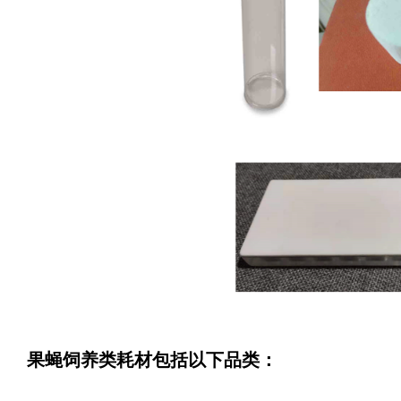
果蝇饲养类耗材包括以下品类：